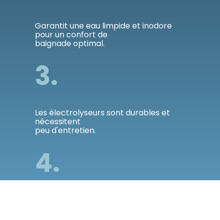
Garantit une eau limpide et inodore 
pour un confort de
baignade optimal.
3.
Les électrolyseurs sont durables et 
nécessitent
peu d'entretien.
4.
Limite les désagréments liés au chlore 
et autres produits
chimiques : irritation des yeux, 